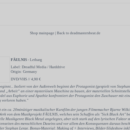
Shop mainpage
|
Back to deadmastersbeat.de
FÄULNIS
- Letharg
Label: Dreadful Media / Harddrive
Origin: Germany
DVD/VHS // 4,90 €
eginnt... Isoliert von der Außenwelt beginnt der Protagonist (gespielt von Stepha
nd „Arbeit“ an einer mysteriösen Maschine zu bauen, der materiellen Schnittstell
del aus Euphorie und Apathie konfrontiert der Protagonist den Zuschauer mit ein
 verloren haben."
t ein ca. 20minütiger musikalischer Kurzfilm der jungen Filmemacher Bjarne Wilk
erk von dem Musikprojekt FÄULNIS, welches sein Schaffen als "Sick Black Art" bes
lle Musikgenre Black Metal angelegtes, aber sich stark auf den lyrischen Faktor st
tenseiten des menschlichen Daseins und vor allem den Konsequenzen daraus beschä
er Stephan Lenze. Bonus-Material: Making of + Interviews, Bilder-Slideshow inkl