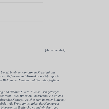
[show tracklist]
n Lenze) in einem monotonen Kreislauf aus
e von Reflexion und Abstraktion. Gefangen in
er Welt, in der Masken und Fassaden jegliche
ing und Nikolai Nivera. Musikalisch getragen
chreibt. "Sick Black Art" bezeichnet ein an das
ützendes Konzept, welches sich in erster Linie mit
ftigt. Als Protagonist agiert der Hamburger
. Kommentar, Trailershows und ein 8seitiges