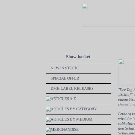
Show basket
NEW IN STOCK
SPECIAL OFFER
DMB LABEL RELEASES
"Der Tag b
„Schlaf“ u
ARTICLES A-Z
einem Stru
Bedeutung
ARTICLES BY CATEGORY
Letharg is
wird das W
ARTICLES BY MEDIUM
subkulture
den Schat
MERCHANDISE
Schauspiel